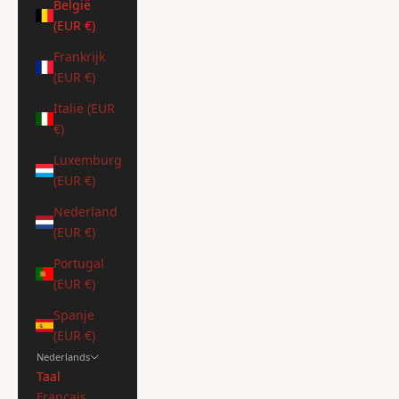
België
(EUR €)
Frankrijk
(EUR €)
Italië (EUR
€)
Luxemburg
(EUR €)
Nederland
(EUR €)
Portugal
(EUR €)
Spanje
(EUR €)
Nederlands
Taal
Français