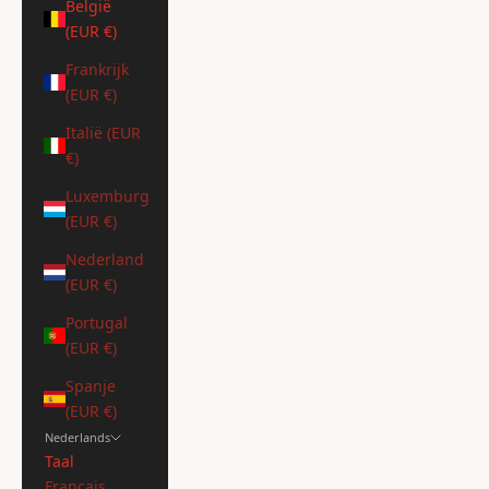
België
(EUR €)
Frankrijk
(EUR €)
Italië (EUR
€)
Luxemburg
(EUR €)
Nederland
(EUR €)
Portugal
(EUR €)
Spanje
(EUR €)
Nederlands
Taal
Français