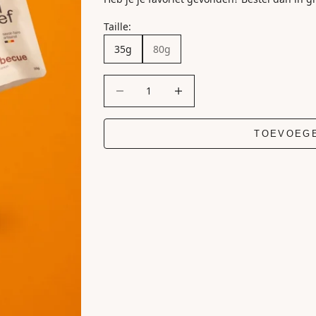
Taille:
35g
80g
Aantal verlagen
Aantal verhogen
TOEVOEG