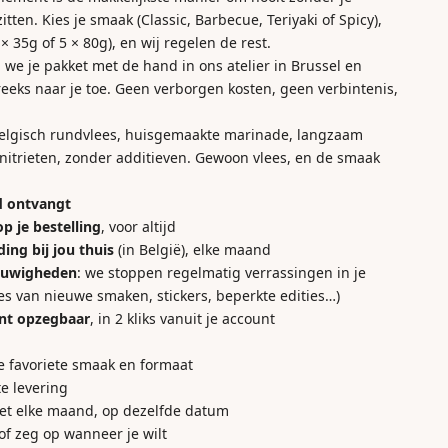
zitten. Kies je smaak (Classic, Barbecue, Teriyaki of Spicy),
 × 35g of 5 × 80g), en wij regelen de rest.
e je pakket met de hand in ons atelier in Brussel en
reeks naar je toe. Geen verborgen kosten, geen verbintenis,
 Belgisch rundvlees, huisgemaakte marinade, langzaam
nitrieten, zonder additieven. Gewoon vlees, en de smaak
d ontvangt
p je bestelling
, voor altijd
ding
bij jou thuis
(in België), elke maand
euwigheden
: we stoppen regelmatig verrassingen in je
es van nieuwe smaken, stickers, beperkte edities…)
nt opzegbaar
, in 2 kliks vanuit je account
je favoriete smaak en formaat
te levering
et elke maand, op dezelfde datum
of zeg op wanneer je wilt