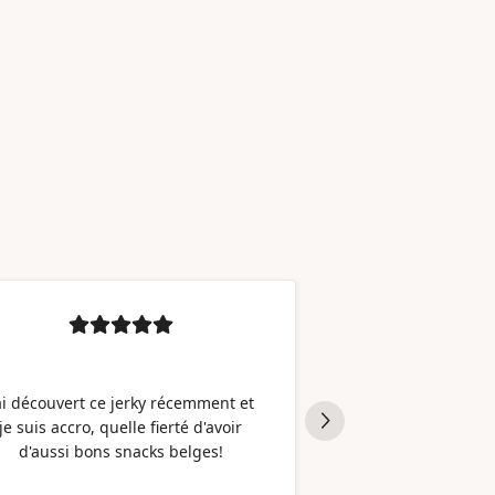
J'avais un appriori
le beef jerky de 
'ai découvert ce jerky récemment et
mais vu leur teneur
je suis accro, quelle fierté d'avoir
quand même voulu e
d'aussi bons snacks belges!
tombée par hasard 
Je l’ai essayé, et e