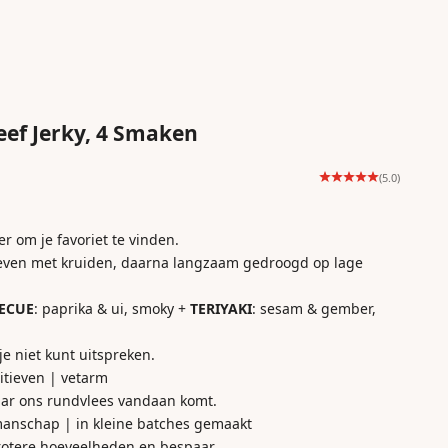
eef Jerky, 4 Smaken
(5.0)
r om je favoriet te vinden.
even met kruiden, daarna langzaam gedroogd op lage
ECUE
: paprika & ui, smoky +
TERIYAKI
: sesam & gember,
je niet kunt uitspreken.
itieven | vetarm
aar ons rundvlees vandaan komt.
anschap | in kleine batches gemaakt
grotere hoeveelheden en bespaar.