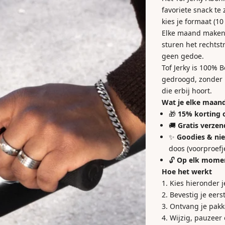
favoriete snack te 
kies je formaat (10
Elke maand maken w
sturen het rechtst
geen gedoe.
Tof Jerky is 100%
gedroogd, zonder 
die erbij hoort.
Wat je elke maan
🎁
15% korting o
🚚
Gratis verzen
✨
Goodies & ni
doos (voorproefj
🔓
Op elk mome
Hoe het werkt
Kies hieronder 
Bevestig je eers
Ontvang je pakk
Wijzig, pauzeer 