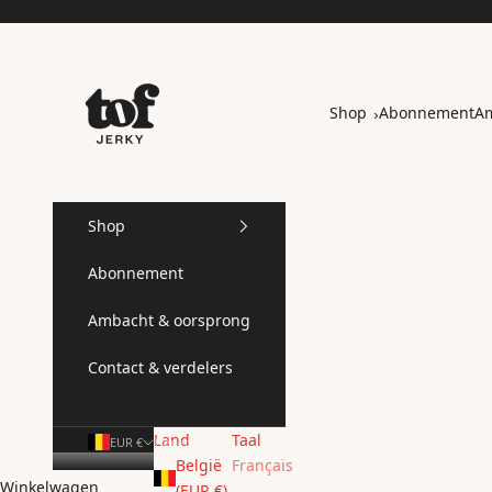
Naar inhoud
Tof jerky
Shop
Abonnement
Am
›
Shop
Abonnement
Ambacht & oorsprong
Contact & verdelers
Land
Taal
EUR €
Nederlands
België
Français
Winkelwagen
(EUR €)