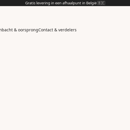
Gratis levering in een afhaalpunt in België 🇧🇪
bacht & oorsprong
Contact & verdelers