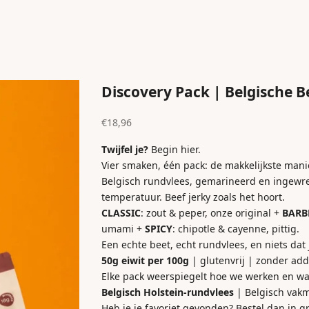
Discovery Pack | Belgische B
Aanbiedingsprijs
€18,96
Twijfel je?
Begin hier.
Vier smaken, één pack: de makkelijkste manie
Belgisch rundvlees, gemarineerd en ingewr
temperatuur. Beef jerky zoals het hoort.
CLASSIC
: zout & peper, onze original +
BARB
umami +
SPICY
: chipotle & cayenne, pittig.
Een echte beet, echt rundvlees, en niets dat 
50g eiwit per 100g
| glutenvrij | zonder add
Elke pack weerspiegelt hoe we werken en w
Belgisch Holstein-rundvlees
| Belgisch vakm
Heb je je favoriet gevonden? Bestel dan in 