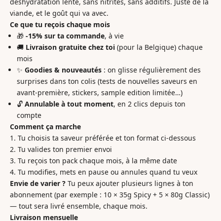
déshydratation lente, sans nitrites, sans additifs. Juste de la
viande, et le goût qui va avec.
Ce que tu reçois chaque mois
🎁
-15% sur ta commande
, à vie
🚚
Livraison gratuite
chez toi
(pour la Belgique) chaque
mois
✨
Goodies & nouveautés
: on glisse régulièrement des
surprises dans ton colis (tests de nouvelles saveurs en
avant-première, stickers, sample edition limitée…)
🔓
Annulable à tout moment
, en 2 clics depuis ton
compte
Comment ça marche
Tu choisis ta saveur préférée et ton format ci-dessous
Tu valides ton premier envoi
Tu reçois ton pack chaque mois, à la même date
Tu modifies, mets en pause ou annules quand tu veux
Envie de varier ?
Tu peux ajouter plusieurs lignes à ton
abonnement (par exemple : 10 × 35g Spicy + 5 × 80g Classic)
— tout sera livré ensemble, chaque mois.
Livraison mensuelle