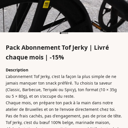
Aller à l'élément 1
Aller à l'élément 2
Aller à l'élément 3
Aller à l'élément 4
Aller à l'élément 5
Pack Abonnement Tof Jerky | Livré
chaque mois | -15%
Description
L'abonnement Tof Jerky, c'est la façon la plus simple de ne
jamais manquer ton snack préféré. Tu choisis ta saveur
(Classic, Barbecue, Teriyaki ou Spicy), ton format (10 × 35g
ou 5 × 80g), et on s'occupe du reste.
Chaque mois, on prépare ton pack à la main dans notre
atelier de Bruxelles et on te l'envoie directement chez toi.
Pas de frais cachés, pas d'engagement, pas de prise de tête.
Tof Jerky, c'est du bœuf 100% belge, marinade maison,