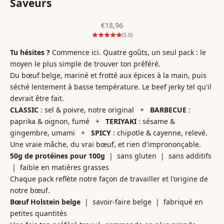
Saveurs
Prix de vente
€18,96
(5.0)
Tu hésites ?
Commence ici. Quatre goûts, un seul pack : le
moyen le plus simple de trouver ton préféré.
Du bœuf belge, mariné et frotté aux épices à la main, puis
séché lentement à basse température. Le beef jerky tel qu'il
devrait être fait.
CLASSIC
: sel & poivre, notre original +
BARBECUE
:
paprika & oignon, fumé +
TERIYAKI
: sésame &
gingembre, umami +
SPICY
: chipotle & cayenne, relevé.
Une vraie mâche, du vrai bœuf, et rien d'imprononçable.
50g de protéines pour 100g
| sans gluten | sans additifs
| faible en matières grasses
Chaque pack reflète notre façon de travailler et l'origine de
notre bœuf.
Bœuf Holstein belge
| savoir-faire belge | fabriqué en
petites quantités