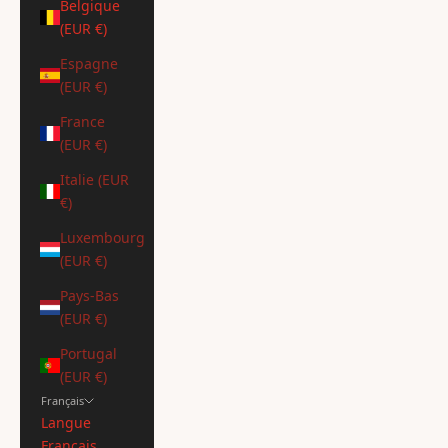
Belgique
(EUR €)
Espagne
(EUR €)
France
(EUR €)
Italie (EUR
€)
Luxembourg
(EUR €)
Pays-Bas
(EUR €)
Portugal
(EUR €)
Français
Langue
Français