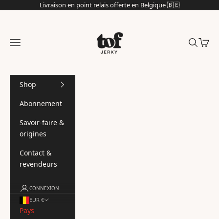
Passer au contenu
Livraison en point relais offerte en Belgique 🇧🇪
Tof jerky
Menu
Recherch
Panier
Shop
Abonnement
Savoir-faire &
origines
Contact &
revendeurs
CONNEXION
EUR €
Pays