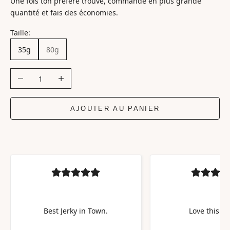
Une fois ton préféré trouvé, commande en plus grande
quantité et fais des économies.
Taille:
35g
80g
Diminuer la quantité
Augmenter la quantité
AJOUTER AU PANIER
Best Jerky in Town.
Love this jer